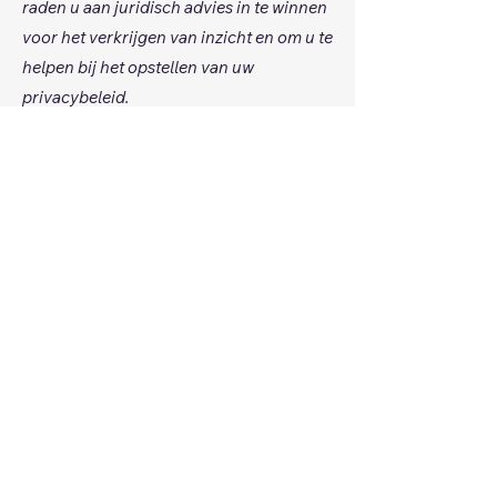
raden u aan juridisch advies in te winnen
voor het verkrijgen van inzicht en om u te
helpen bij het opstellen van uw
privacybeleid.
SignMind
Racing
06 51 35 48 16
info@signmind.nl